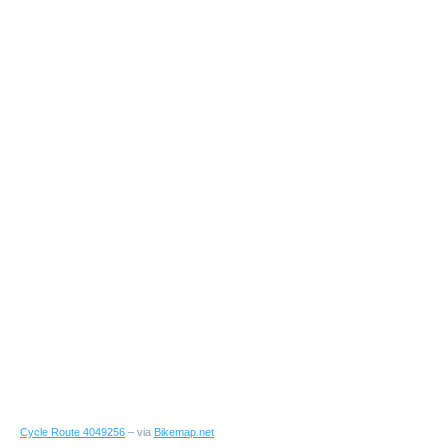
Cycle Route 4049256
– via
Bikemap.net