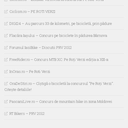
Ciclism.ro – PE ROTI VERZI
DIGI24 – Au parcurs 33 de kilometri, pe bicicletă, prin pădure
Flacăra Iașului – Concurs pe biciclete în pădurea Bârnova
Forumul IasiBike – Discutii PRV 2012
FreeRider.ro – Concurs MTB XC: Pe Roți Verzi ediția a XIII-a
InOras.ro – Pe Roti Verzi
OraDeStiri.ro – Cîştigă o bicicletă la concursul “Pe Roţi Verzi”.
Citeşte detaliile!
PascaniLive.ro – Concurs de mountain bike in zona Moldovei
RT Bikers – PRV 2012