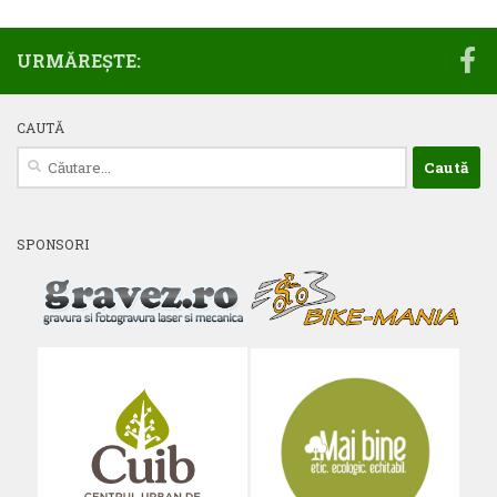
URMĂREȘTE:
CAUTĂ
Caută
după:
SPONSORI