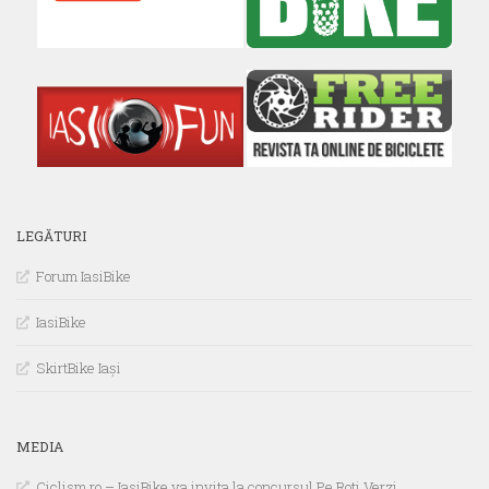
LEGĂTURI
Forum IasiBike
IasiBike
SkirtBike Iași
MEDIA
Ciclism.ro – IasiBike va invita la concursul Pe Roti Verzi