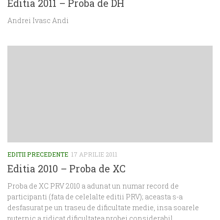
Editia 2011 – Proba de DH
Andrei Ivasc Andi
EDITII PRECEDENTE
17 APRILIE 2011
Editia 2010 – Proba de XC
Proba de XC PRV 2010 a adunat un numar record de
participanti (fata de celelalte editii PRV); aceasta s-a
desfasurat pe un traseu de dificultate medie, insa soarele
puternic a ridicat dificultatea probei considerabil....