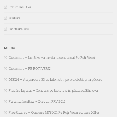
Forum IasiBike
IasiBike
SkirtBike Iași
MEDIA
Ciclism.ro – IasiBike va invita la concursul Pe Roti Verzi
Ciclism.ro – PE ROTI VERZI
DIGI24 – Au parcurs 33 de kilometri, pe bicicletă, prin pădure
Flacăra Iașului – Concurs pe biciclete în pădurea Bârnova
Forumul IasiBike – Discutii PRV 2012
FreeRider.ro – Concurs MTB XC: Pe Roți Verzi ediția a XIII-a