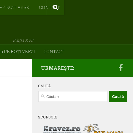
 PE ROȚI VERZI
CONTACT
Ediția XVII
pa PE ROȚI VERZI
CONTACT
URMĂREȘTE:
CAUTĂ
Caută
după:
SPONSORI