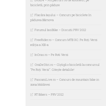
bicicletă, prin pădure
Flacăra Iașului – Concurs pe biciclete în
pădurea Bârnova
Forumul IasiBike – Discutii PRV 2012
FreeRider.ro – Concurs MTB XC: Pe Roți Verzi
ediția a XIII-a
InOras.ro – Pe Roti Verzi
OraDeStiri.ro – Cîştigă o bicicletă la concursul
“Pe Roţi Verzi”. Citeşte detaliile!
PascaniLive.ro – Concurs de mountain bike in
zona Moldovei
RT Bikers – PRV 2012