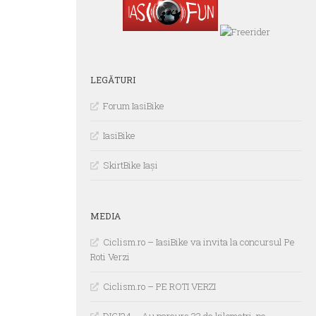
LEGĂTURI
Forum IasiBike
IasiBike
SkirtBike Iași
MEDIA
Ciclism.ro – IasiBike va invita la concursul Pe
Roti Verzi
Ciclism.ro – PE ROTI VERZI
DIGI24 – Au parcurs 33 de kilometri, pe